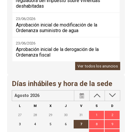
reguladora del impuesto sobre viviendas
deshabitadas
23/06/2026
Aprobación inicial de modificación de la
Ordenanza suministro de agua
23/06/2026
Aprobación inicial de la derogación de la
Ordenanza fiscal
Ver todos los anuncios
Días inhábiles y hora de la sede
Agosto 2026
L
M
X
J
V
S
D
27
28
29
30
31
1
2
3
4
5
6
7
8
9