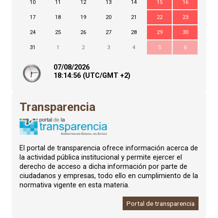
10
11
12
13
14
15
16
17
18
19
20
21
22
23
24
25
26
27
28
29
30
31
1
2
3
4
5
6
07/08/2026
18:
14
:57
(UTC/GMT +2)
Transparencia
El portal de transparencia ofrece información acerca de
la actividad pública institucional y permite ejercer el
derecho de acceso a dicha información por parte de
ciudadanos y empresas, todo ello en cumplimiento de la
normativa vigente en esta materia.
Portal de transparencia